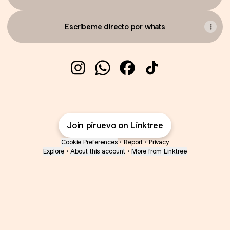
Escríbeme directo por whats
Coach🥊/ Negocios Digitales📱 Instag
Coach🥊/ Negocios Digitales📱
Coach🥊/ Negocios Digit
Coach🥊/ Negocios 
Join piruevo on Linktree
Cookie Preferences
•
Report
•
Privacy
Explore
•
About this account
•
More from Linktree