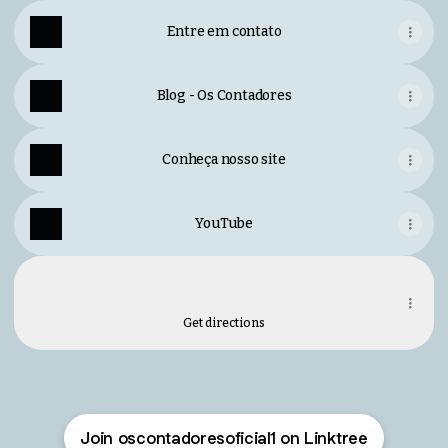
Entre em contato
Blog - Os Contadores
Conheça nosso site
YouTube
Localização
Localização
Edifício Totalité - Av. Romeu Strazzi, 325 - Sala 212 - Vila
Sinibaldi, São José do Rio Preto
Get directions
Join oscontadoresoficial1 on Linktree