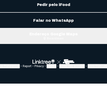
Pedir pelo iFood
Falar no WhatsApp
Endereço Google Maps
Boardman
ie Preferences
•
Report
•
Privacy
•
Explore
•
About this account
•
More from Lin