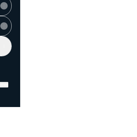
ktree
View on mobile