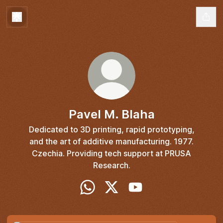
Pavel M. Blaha
Dedicated to 3D printing, rapid prototyping,
and the art of additive manufacturing. 1977.
Czechia. Providing tech support at PRUSA
Research.
Pavel M. Blaha WhatsApp
Pavel M. Blaha X
Pavel M. Blaha YouTub
Chatujte s MEDVJED.store