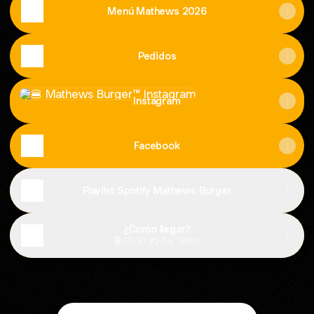
Menú Mathews 2026
Pedidos
Instagram
Instagram
Facebook
Playlist Spotify Mathews Burger
¿Como llegar?
Cl. 10 #2-54, Vélez