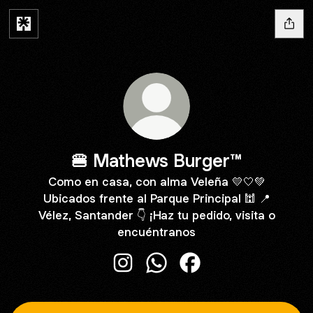
🍔 Mathews Burger™
Como en casa, con alma Veleña 💛🤍💚
Ubicados frente al Parque Principal 🕍 📍
Vélez, Santander 👇 ¡Haz tu pedido, visita o
encuéntranos
🍔 Mathews Burger™ Instagram
🍔 Mathews Burger™ WhatsA
🍔 Mathews Burger™ F