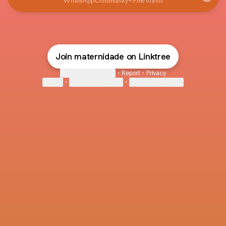
Join maternidade on Linktree
Cookie Preferences
•
Report
•
Privacy
Explore
•
About this account
•
More from Linktree