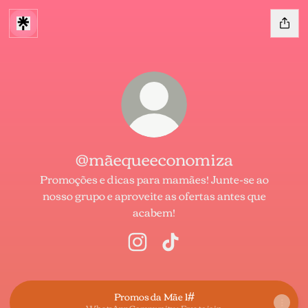
@mãequeeconomiza
Promoções e dicas para mamães! Junte-se ao
nosso grupo e aproveite as ofertas antes que
acabem!
@mãequeeconomiza Instagram
@mãequeeconomiza TikTo
Promos da Mãe 1#
WhatsApp Community • Free to join