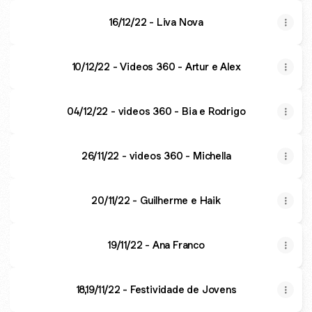
16/12/22 - Liva Nova
10/12/22 - Videos 360 - Artur e Alex
04/12/22 - videos 360 - Bia e Rodrigo
26/11/22 - videos 360 - Michella
20/11/22 - Guilherme e Haik
19/11/22 - Ana Franco
18,19/11/22 - Festividade de Jovens