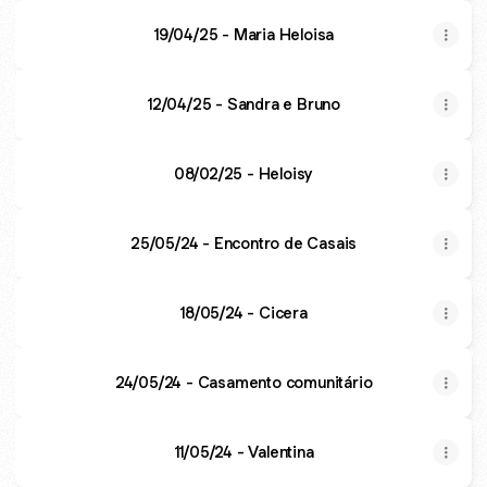
19/04/25 - Maria Heloisa
12/04/25 - Sandra e Bruno
08/02/25 - Heloisy
25/05/24 - Encontro de Casais
18/05/24 - Cicera
24/05/24 - Casamento comunitário
11/05/24 - Valentina