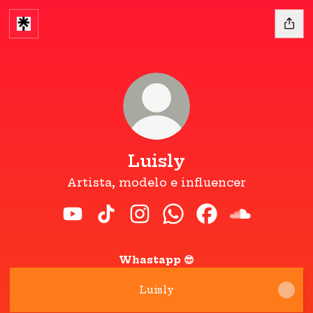
Luisly
Artista, modelo e influencer
Luisly YouTube
Luisly TikTok
Luisly Instagram
Luisly WhatsApp
Luisly Facebook
Luisly Sou
Whastapp 😎
Luisly