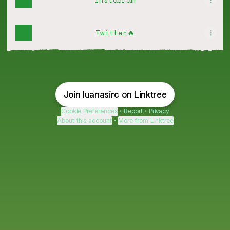
Twitter🔥
Join luanasirc on Linktree
Cookie Preferences
•
Report
•
Privacy
About this account
•
More from Linktree