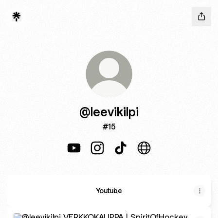
@leevikilpi
#15
@leevikilpi YouTube
@leevikilpi Instagram
@leevikilpi TikTok
@leevikilpi Website
Youtube
VERKKOKAUPPA | SpiritOfHockey