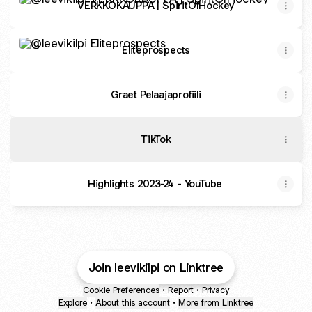
VERKKOKAUPPA | SpiritOfHockey
Eliteprospects
Eliteprospects
Graet Pelaajaprofiili
TikTok
Highlights 2023-24 - YouTube
Join leevikilpi on Linktree
Cookie Preferences
•
Report
•
Privacy
Explore
•
About this account
•
More from Linktree