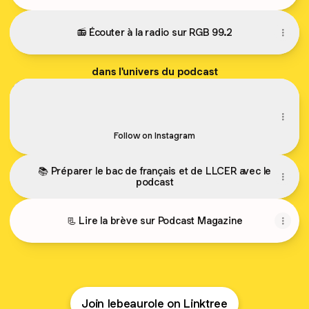
📻 Écouter à la radio sur RGB 99.2
dans l'univers du podcast
✨ Prolonger l'écoute : coulisses, œuvres et actus du podca
✨ Prolonger l'écoute : coulisses, œuvres et actus du
podcast !
lebeaurole ‧ 99 followers
Follow on Instagram
📚 Préparer le bac de français et de LLCER avec le
podcast
📃 Lire la brève sur Podcast Magazine
Join lebeaurole on Linktree