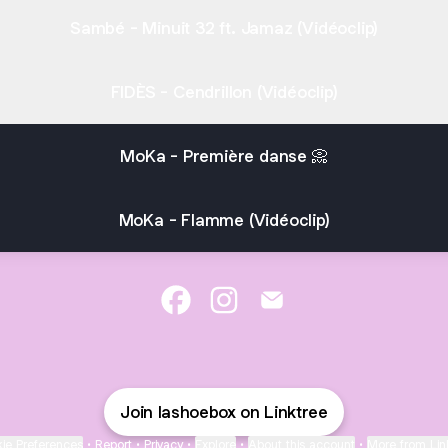
Sambé - Minuit 32 ft. Jamaz (Vidéoclip)
FIDÈS - Cendrillon (Vidéoclip)
MoKa - Première danse 📀
MoKa - Flamme (Vidéoclip)
@lashoebox Facebook
@lashoebox Instagram
@lashoebox Email
Join lashoebox on Linktree
ie Preferences
•
Report
•
Privacy
•
Explore
•
About this account
•
More from Lin