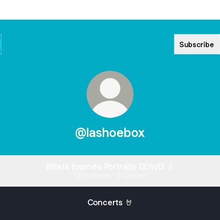
Subscribe
@lashoebox
Billets tournée Portraits DDWD 🎸
797 Followers · 0 Concerts
Concerts 🤘