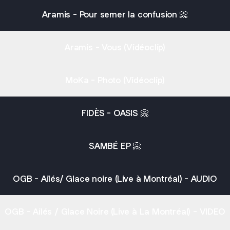
Aramis - Pour semer la confusion 📀
Aramis - Vous (Vidéoclip)
MoKa - Photo (Vidéoclip)
FIDÈS - OASIS 📀
SAMBÉ EP 📀
OGB - Ailés/ Glace noire (Live à Montréal) - AUDIO
OGB - Ailés / Glace Noire (Live à La Montréal) - VIDEO