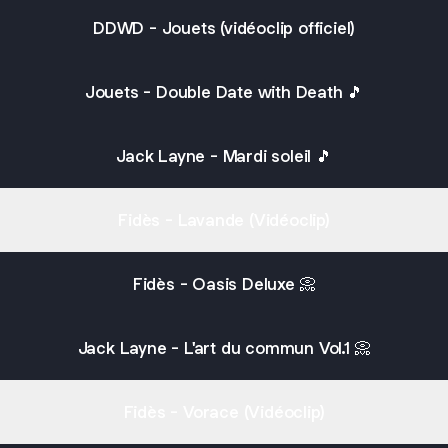
DDWD - Jouets (vidéoclip officiel)
Jouets - Double Date with Death 🎵
Jack Layne - Mardi soleil 🎵
Fidès - Lavande (Vidéoclip)
Fidès - Oasis Deluxe 📀
Jack Layne - L'art du commun Vol.1 📀
Fidès - Vorace (Vidéoclip)