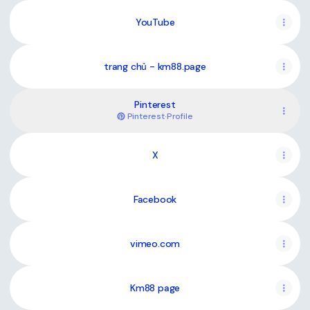
YouTube
YouTube
trang chủ - km88.page
Pinterest
Pinterest
·
Profile
X
Facebook
vimeo.com
Km88 page