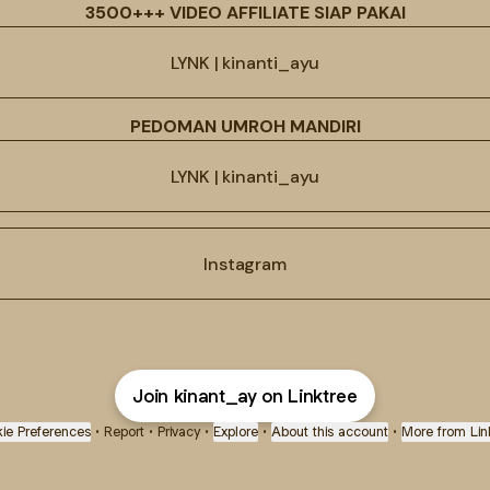
3500+++ VIDEO AFFILIATE SIAP PAKAI
LYNK | kinanti_ayu
PEDOMAN UMROH MANDIRI
LYNK | kinanti_ayu
Instagram
Join kinant_ay on Linktree
ie Preferences
•
Report
•
Privacy
•
Explore
•
About this account
•
More from Lin