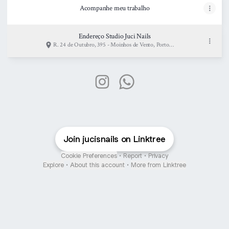
Acompanhe meu trabalho
Endereço Studio Juci Nails
R. 24 de Outubro, 395 - Moinhos de Vento, Porto
Alegre
Studio Juci Nails Instagram
Studio Juci Nails WhatsApp
Join jucisnails on Linktree
Cookie Preferences
•
Report
•
Privacy
Explore
•
About this account
•
More from Linktree