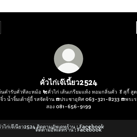
คั่วไก่เจ๊เนี้ยว2524
้นคำรับคั่วทีละหม้อ 🐔คั่วไก่ เส้นเกรียมแห้ง หอมกลิ่นคั่ว 🥬สุกี้ สู
้จิ๋ว น้ำจิ้มเต้าหู้ยี้ รสจัดจ้าน ☎️ประชาอุทิศ 063-321-8233 ☎️พระ
สอง 081-656-9199
ามอัพเดทร้าน : Facebook
ติดตามอัพเดทร้าน : Facebook