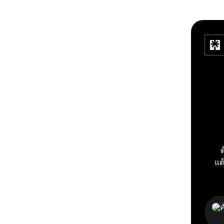
ต
แต
ติดต