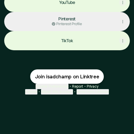
YouTube
Pinterest
Pinterest
·
Profile
TikTok
Join isadchamp on Linktree
Cookie Preferences
•
Report
•
Privacy
Explore
•
About this account
•
More from Linktree