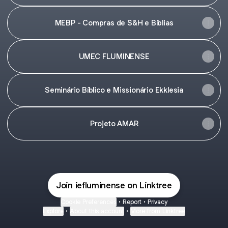
MEBP - Compras de S&H e Bíblias
UMEC FLUMINENSE
Seminário Bíblico e Missionário Ekklesia
Projeto AMAR
Join iefluminense on Linktree
Cookie Preferences
•
Report
•
Privacy
Explore
•
About this account
•
More from Linktree