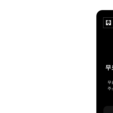
무
무
주