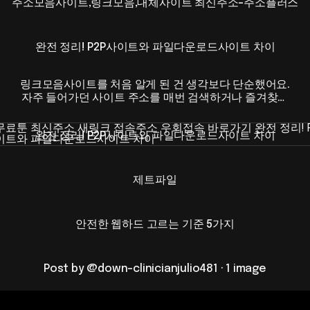
주소모음사이트,링크모음,대체사이트 최신주소-주소플러스
완전 정리! P2P사이트와 파일다운로드사이트 차이
링크모음사이트를 처음 알게 된 건 생각보다 단순했어요.
자주 들어가던 사이트 주소를 매번 검색하거나 즐겨찾기
에서 찾는 게 은근히 귀찮더라고요. 특히 요즘은 웹툰, 스
정리! P2P사이트와 파일다운로드사이트 차이
트리밍, 쇼핑, 자료 사이트까지 하루에도 여러 곳을 오가
완전 정리! P2P사이트와 파일다운로드사이트 차이
다 보니... – @down-clinicianjulio481 on Tumblr
제트파일
안전한 웹하드 고르는 기준 5가지
Post by @down-clinicianjulio481 · 1 image