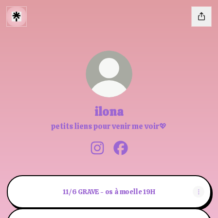
ilona
petits liens pour venir me voir💖
ilona Instagram
ilona Facebook
11/6 GRAVE - os à moelle 19H