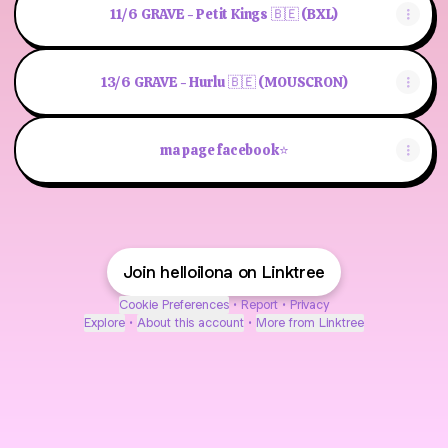
11/6 GRAVE - Petit Kings 🇧🇪 (BXL)
13/6 GRAVE - Hurlu 🇧🇪 (MOUSCRON)
ma page facebook⭐️
Join helloilona on Linktree
Cookie Preferences
•
Report
•
Privacy
Explore
•
About this account
•
More from Linktree