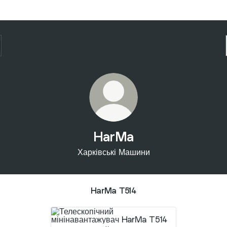
HarMa
Харківські Машини
HarMa T514