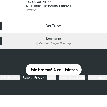
Телескопічний
мінінавантажувач HarMa
T514
$7,700
YouTube
Контакти
Contact
·
Вадим Токарчук
Join harma514 on Linktree
ie Preferences
•
Report
•
Privacy
•
Explore
•
About this account
•
More from Lin