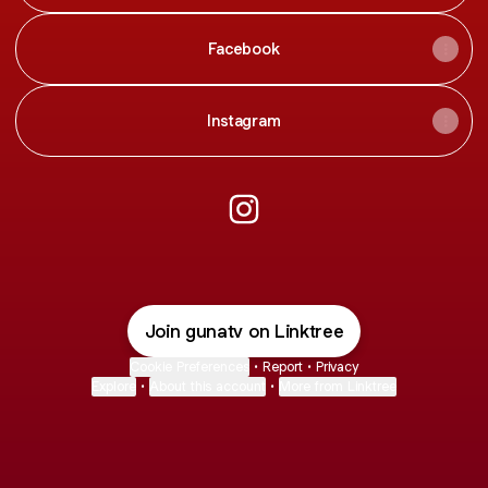
Facebook
Instagram
@gunatv Instagram
Join gunatv on Linktree
Cookie Preferences
•
Report
•
Privacy
Explore
•
About this account
•
More from Linktree