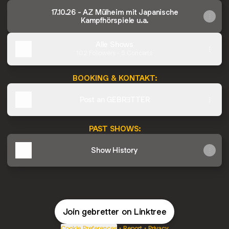
17.10.26 - AZ Mülheim mit Japanische
Kampfhörspiele u.a.
Alle Shows
102 Followers · 5 Concerts
BOOKING & KONTAKT:
Post an GEBRƎTTER
PAST SHOWS:
Show History
Join gebretter on Linktree
Album "Pint Peddla"
Album Pint Peddla - Orange
Cookie Preferences
•
Report
•
Privacy