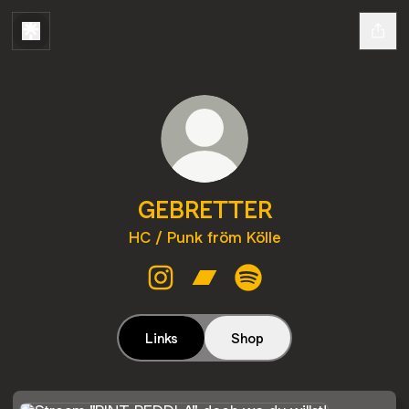
GEBRETTER
HC / Punk fröm Kölle
GEBRETTER Instagram
GEBRETTER Bandcamp
GEBRETTER Spotify
Links
Shop
Stream "PINT PEDDLA" doch wo du willst!