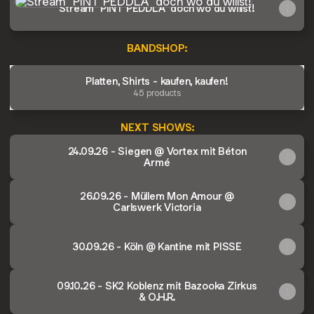
Stream "PINT PEDDLA" doch wo du willst!
BANDSHOP:
Platten, Shirts - kaufen, kaufen!
45 products
NEXT SHOWS:
24.09.26 - Siegen @ Vortex mit Béton
Armé
26.09.26 - Müllem Mon Amour @
Carlswerk Victoria
30.09.26 - Köln @ Kantine mit PISSE
09.10.26 - SK2 Koblenz mit Bazooka Zirkus
& O.H.R.