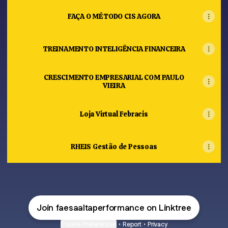
FAÇA O MÉTODO CIS AGORA
TREINAMENTO INTELIGÊNCIA FINANCEIRA
CRESCIMENTO EMPRESARIAL COM PAULO
VIEIRA
Loja Virtual Febracis
RHEIS Gestão de Pessoas
Join faesaaltaperformance on Linktree
Cookie Preferences
•
Report
•
Privacy