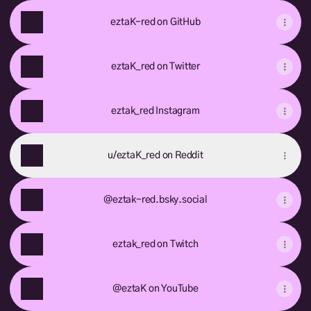
eztaK-red on GitHub
eztaK_red on Twitter
eztak_red Instagram
u/eztaK_red on Reddit
@eztak-red.bsky.social
eztak_red on Twitch
@eztaK on YouTube