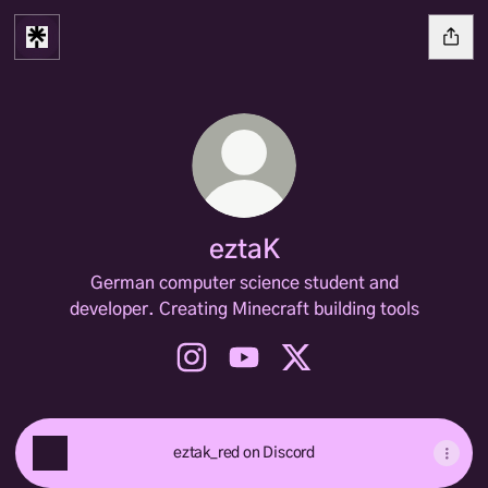
eztaK
German computer science student and
developer. Creating Minecraft building tools
eztaK Instagram
eztaK YouTube
eztaK X
eztak_red on Discord