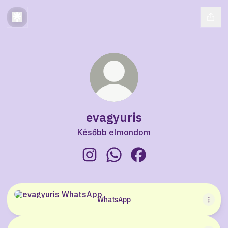
evagyuris
Később elmondom
evagyuris Instagram
evagyuris WhatsApp
evagyuris Facebook
WhatsApp
WhatsApp