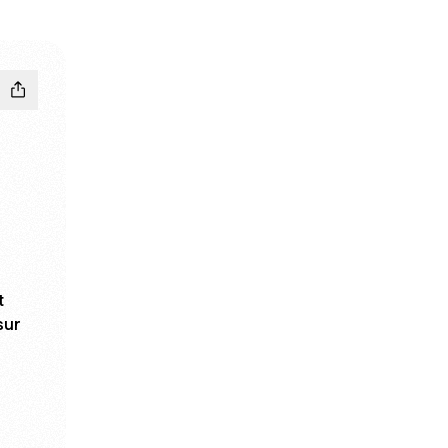
t
sur
be
 TikTok