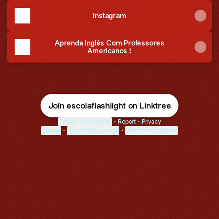
Instagram
Aprenda Inglês Com Professores
Americanos !
Join escolaflashlight on Linktree
Cookie Preferences
•
Report
•
Privacy
Explore
•
About this account
•
More from Linktree