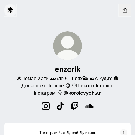
enzorik
⛺️Немає Хати 🌅Але Є Шлях🏜️ ⛰️А куди? 🛖
Дізнаєшся Пізніше 😅 👇Початок Історії в
Інстаграмі 👇 @korolevych.v.r
enzorik Instagram
enzorik TikTok
enzorik Twitch
enzorik SoundClou
Телеграм Чат Давай Ділитись