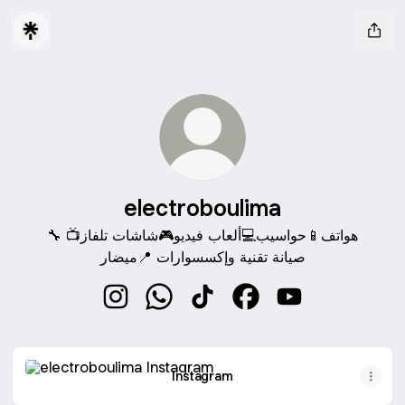
electroboulima
هواتف📱حواسيب💻ألعاب فيديو🎮شاشات تلفاز📺 🔧
صيانة تقنية وإكسسوارات 📍ميضار
electroboulima Instagram
electroboulima WhatsApp
electroboulima TikTok
electroboulima Faceb
electroboulima 
Instagram
Instagram