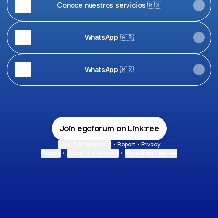
Conoce nuestros servicios 🇲🇽
WhatsApp 🇦🇷
WhatsApp 🇲🇽
Join egoforum on Linktree
Cookie Preferences
•
Report
•
Privacy
Explore
•
About this account
•
More from Linktree