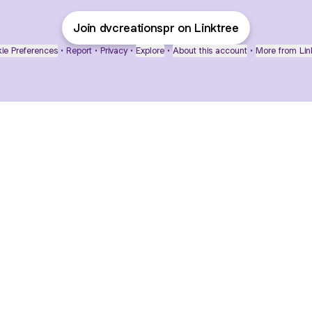
Join dvcreationspr on Linktree
ie Preferences
•
Report
•
Privacy
•
Explore
•
About this account
•
More from Lin
next
bout
mateosoda
jumperspodcast
Popcast
@mateosoda
@jumperspodcast
@popcast
and
See all