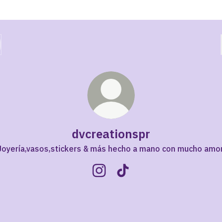
dvcreationspr
Joyería,vasos,stickers & más hecho a mano con mucho amor
dvcreationspr Instagram
dvcreationspr TikTok