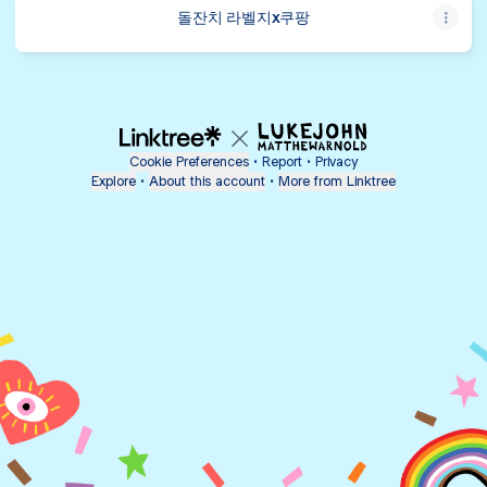
돌잔치 라벨지x쿠팡
Cookie Preferences
•
Report
•
Privacy
Explore
•
About this account
•
More from Linktree