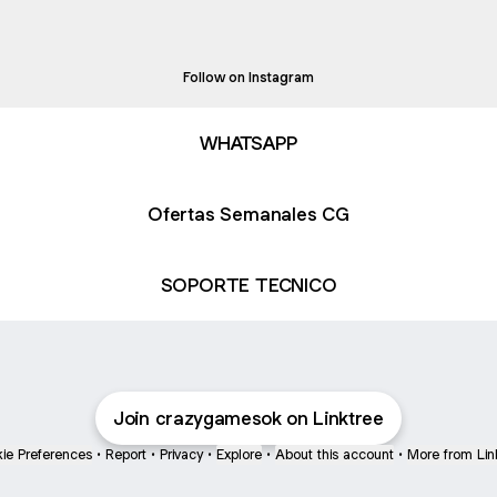
agram
Instagram
crazygames.ok ‧ 2.5K followers
Follow on Instagram
WHATSAPP
Ofertas Semanales CG
SOPORTE TECNICO
Join crazygamesok on Linktree
ie Preferences
•
Report
•
Privacy
•
Explore
•
About this account
•
More from Lin