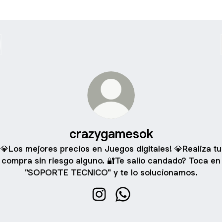
crazygamesok
💎Los mejores precios en Juegos digitales! 💎Realiza tu
compra sin riesgo alguno. 🔐Te salio candado? Toca en
"SOPORTE TECNICO" y te lo solucionamos.
crazygamesok Instagram
crazygamesok WhatsApp