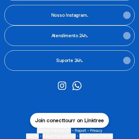
Nosso Instagram.
Atendimento 24h.
Suporte 24h.
@conecttourr Instagram
@conecttourr WhatsApp
Join conecttourr on Linktree
Cookie Preferences
•
Report
•
Privacy
Explore
•
About this account
•
More from Linktree