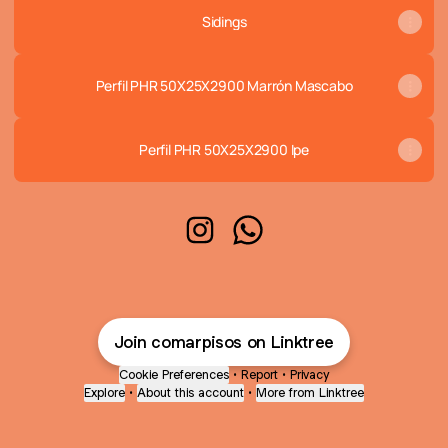
Sidings
Perfil PHR 50X25X2900 Marrón Mascabo
Perfil PHR 50X25X2900 Ipe
Comar Pisos Instagram
Comar Pisos WhatsApp
Join comarpisos on Linktree
Cookie Preferences
•
Report
•
Privacy
Explore
•
About this account
•
More from Linktree