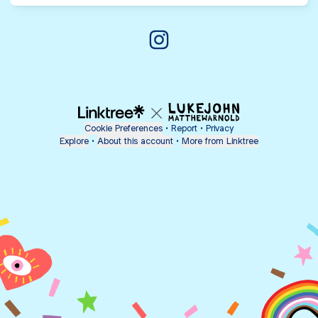
@circleeducation Instagram
Cookie Preferences
•
Report
•
Privacy
Explore
•
About this account
•
More from Linktree