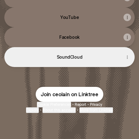
YouTube
Facebook
SoundCloud
Join ceolain on Linktree
Cookie Preferences
•
Report
•
Privacy
Explore
•
About this account
•
More from Linktree