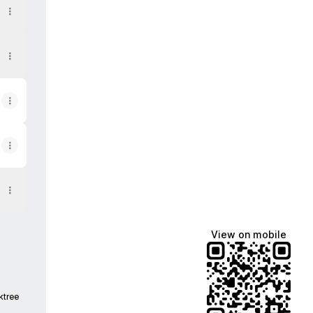
View on mobile
ktree