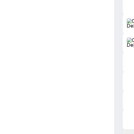
📍 O
📍 C