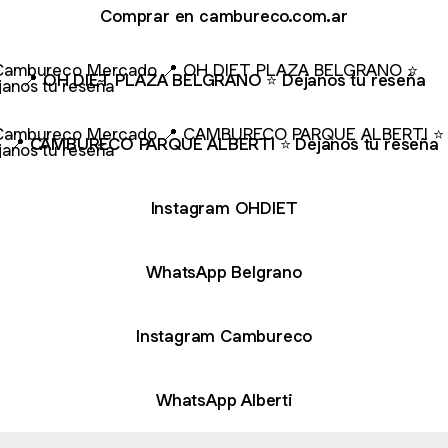
Comprar en cambureco.com.ar
H DIET PLAZA BELGRANO ⭐ Dejanos tu reseña
📍 OH DIET PLAZA BELGRANO ⭐ Dejanos tu reseña
AMBURECO PARQUE ALBERTI ⭐ Dejanos tu reseña
📍 CAMBURECO PARQUE ALBERTI ⭐ Dejanos tu reseña
Instagram OHDIET
WhatsApp Belgrano
Instagram Cambureco
WhatsApp Alberti