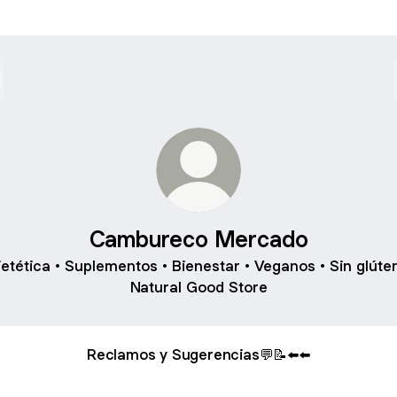
Cambureco Mercado
ietética • Suplementos • Bienestar • Veganos • Sin glúten
Natural Good Store
Reclamos y Sugerencias💬📝⬅️⬅️