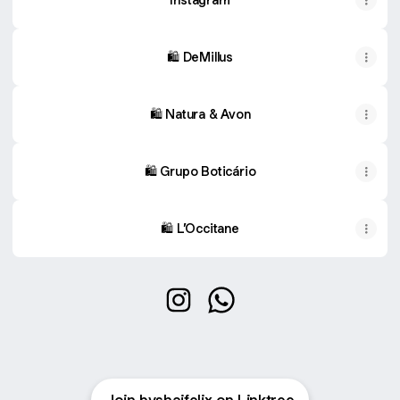
🛍️ DeMillus
🛍️ Natura & Avon
🛍️ Grupo Boticário
🛍️ L’Occitane
byshaifelix Instagram
byshaifelix WhatsApp