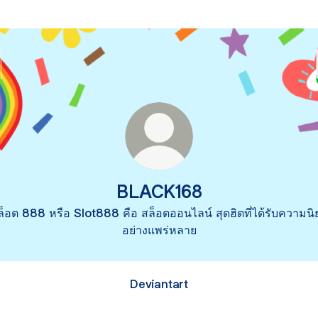
BLACK168
ล็อต 888 หรือ Slot888 คือ สล็อตออนไลน์ สุดฮิตที่ได้รับความนิ
อย่างแพร่หลาย
Deviantart