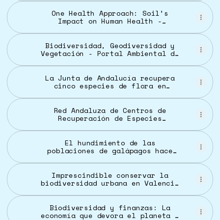
forests | Nature Communications
One Health Approach: Soil’s
Impact on Human Health -
European Society of Medicine
Biodiversidad, Geodiversidad y
Vegetación - Portal Ambiental de
Andalucía
La Junta de Andalucía recupera
cinco especies de flora en
peligro en Sierra Nevada y La
Sagra ante riesgo de extinción
Red Andaluza de Centros de
Recuperación de Especies
Amenazadas (CREAs)
El hundimiento de las
poblaciones de galápagos hace
saltar las alarmas en Doñana:
“Estamos cerca de presenciar su
extinción total” | Clima y Medio
Imprescindible conservar la
Ambiente | EL PAÍS
biodiversidad urbana en Valencia
- SEO/BirdLife
Biodiversidad y finanzas: La
economía que devora el planeta |