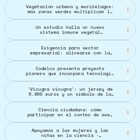
Vegetación urbana y murciélagos:
más zonas verdes multiplican la
biodiversidad en Madrid
Un estudio halla un nuevo
sistema inmune vegetal
‘parecido’ al humano
Exigencia para sector
empresarial: alinearse con la
naturaleza o arriesgar el
colapso : IPS Agencia de
Noticias
Codelco presenta proyecto
pionero que incorpora tecnología
satelital e inteligencia
artificial para proteger la
biodiversidad | CODELCO -
'Vicugna vicugna': un jersey de
Corporación Nacional del Cobre,
5.000 euros y un símbolo de la
Chile
independencia de América -
Climática, el medio
especializado en clima y
Ciencia ciudadana: cómo
biodiversidad
participar en el conteo de aves
más grande del mundo - Diario
Sostenible
Apoyamos a las mujeres y las
niñas en la ciencia -