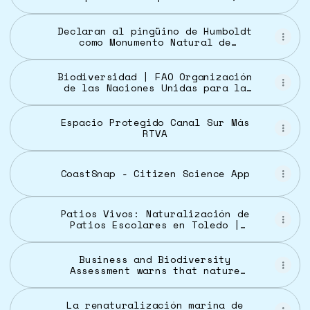
alertan científicos « Diario La
Capital de Mar del Plata
Declaran al pingüino de Humboldt
como Monumento Natural de
especie en todo Chile « Diario y
Radio Universidad Chile
Biodiversidad | FAO Organización
de las Naciones Unidas para la
Alimentación y la Agricultura
Espacio Protegido Canal Sur Más
RTVA
CoastSnap - Citizen Science App
Patios Vivos: Naturalización de
Patios Escolares en Toledo |
Albaceteabierto
Business and Biodiversity
Assessment warns that nature
loss is now a business risk
La renaturalización marina de