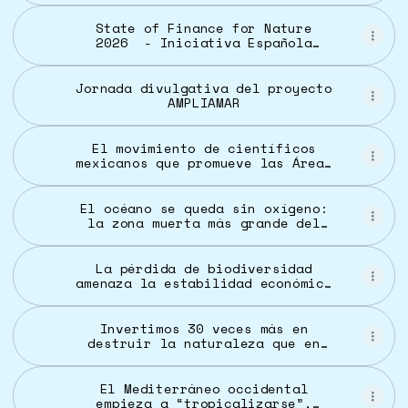
State of Finance for Nature
2026 - Iniciativa Española
Empresa y Biodiversidad
Jornada divulgativa del proyecto
AMPLIAMAR
El movimiento de científicos
mexicanos que promueve las Áreas
de Prosperidad Marina
El océano se queda sin oxígeno:
la zona muerta más grande del
mundo sigue expandiéndose
La pérdida de biodiversidad
amenaza la estabilidad económica
global - Diario Río Negro
Invertimos 30 veces más en
destruir la naturaleza que en
salvarla | La Nación
El Mediterráneo occidental
empieza a “tropicalizarse”,