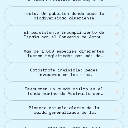
June 2026
Tesis: Un pabellón donde cabe la
biodiversidad almeriense
El persistente incumplimiento de
España con el Convenio de Aarhus
sobre transparencia ambiental
Más de 1.800 especies diferentes
fueron registradas por más de
600 personas en sólo 4 días |
Fundación Vida Silvestre
Argentina
Catástrofe invisible: peces
invasores en los ríos
mediterráneos
Descubren un mundo oculto en el
fondo marino de Australia con
ADN de calamares gigantes -
Noticias - 20
Pionero estudio alerta de la
caída generalizada de la
presencia de aves agrarias en
Europa - EFE Verde