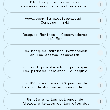
Plantas primitivas: así
sobrevivieron a la extinción más
masiva
Favorecer la biodiversidad -
Campusa - EHU
Bosques Marinos - Observadores
del Mar
Los bosques marinos retroceden
en las costas españolas
El ‘código molecular’ para que
las plantas resistan la sequía
La USC muestreará 20 puntos de
la ría de Arousa en busca de la
peligrosa alga asiática
Un viaje a los pulmones de
África a través de los ojos de
un fotógrafo