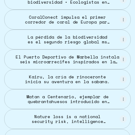
biodiversidad • Ecologistas en
Acción
CoralConect impulsa el primer
corredor de coral de Europa para
salvar la biodiversidad del
Mediterráneo | Universidad de
Sevilla
La pérdida de la biodiversidad
es el segundo riesgo global ms
apremiante en la próxima década
- El Nacional
El Puerto Deportivo de Marbella instala
seis microarrecifes inspirados en la
naturaleza para impulsar la
renaturalización de la biodiversidad
marina
Kairu, la cría de rinoceronte
inicia su aventura en la sabana.
Matan a Centenario, ejemplar de
quebrantahuesos introducido en
Picos de Europa en 2017
Nature loss is a national
security risk, intelligence
groups warn