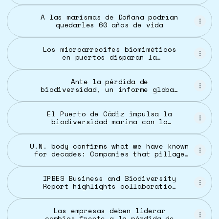
SEO/BirdLife
A las marismas de Doñana podrían
quedarles 60 años de vida
Los microarrecifes biomiméticos
en puertos disparan la
biodiversidad marina
Ante la pérdida de
biodiversidad, un informe global
urge a las empresas a pensar
también en el largo plazo
El Puerto de Cádiz impulsa la
biodiversidad marina con la
instalación de seis estructuras
ecológicas
U.N. body confirms what we have known
for decades: Companies that pillage
nature risk extinction - Reuters
IPBES Business and Biodiversity
Report highlights collaboration
needed to contribute towards
global goals for nature - News |
IUCN
Las empresas deben liderar
cambios frente a la pérdida de