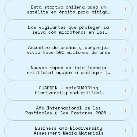
Esta startup chilena puso un
satélite en órbita para mitigar
el impacto de la naturaleza en
los negocios - Forbes Chile
Los vigilantes que protegen la
selva con micrófonos en los
árboles: “Por una vez, los malos
se sienten inseguros” | Clima y
Medio Ambiente | EL PAÍS
Ancestro de arañas y cangrejos
vivió hace 500 millones de años
Nuevos mapas de inteligencia
artificial ayudan a proteger la
biodiversidad en todos los
sectores | Noticias | CORDIS |
Comisión Europea
GUARDEN - safeGUARDing
biodiversity and critical
ecosystem services across
sectors and scales
Año Internacional de los
Pastizales y los Pastores 2026 |
FAO
Business and Biodiversity
Assessment Media Materials