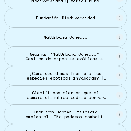
Biodiversidad y Agricultura,
Jaén
Fundación Biodiversidad
NatUrbana Conecta
Webinar “NatUrbana Conecta”:
Gestión de especies exóticas en
actuaciones de restauración
fluvial y renaturalización
urbana - Fundación Biodiversidad
¿Cómo decidimos frente a las
especies exóticas invasoras? |
CREAF
Científicos alertan que el
cambio climático podría borrar
hasta la mitad de las especies y
alterar la vida humana
Thom van Dooren, filósofo
ambiental: "No podemos combatir
la extinción de especies con la
mentalidad de una sala de
urgencias" | Ciencia