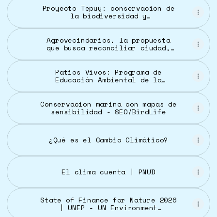
Proyecto Tepuy: conservación de
la biodiversidad y
empoderamiento indígena en los
tepuyes orientales de Venezuela
| Programa De Las Naciones
Agrovecindarios, la propuesta
Unidas Para El Desarrollo
que busca reconciliar ciudad,
clima y biodiversidad - Diario
Responsable
Patios Vivos: Programa de
Educación Ambiental de la
Diputación de Toledo para
Naturalizar Patios Escolares |
La Voz del Tajo
Conservación marina con mapas de
sensibilidad - SEO/BirdLife
¿Qué es el Cambio Climático?
El clima cuenta | PNUD
State of Finance for Nature 2026
| UNEP - UN Environment
Programme