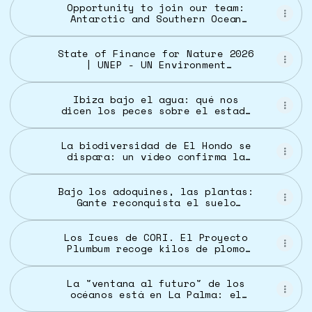
Opportunity to join our team:
Antarctic and Southern Ocean
Coalition Norway Campaigner -
Antarctic and Southern Ocean
Coalition
State of Finance for Nature 2026
| UNEP - UN Environment
Programme
Ibiza bajo el agua: qué nos
dicen los peces sobre el estado
real de sus praderas marinas
La biodiversidad de El Hondo se
dispara: un vídeo confirma la
presencia de tejones
Bajo los adoquines, las plantas:
Gante reconquista el suelo
urbano en favor de la
biodiversidad - Climática, el
medio especializado en clima y
Los Icues de CORI. El Proyecto
biodiversidad
Plumbum recoge kilos de plomo
del Mar Menor | ORM
La "ventana al futuro" de los
océanos está en La Palma: el
fenómeno único que asombra a los