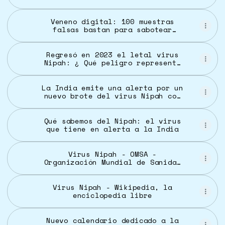
tradicionales de judías - Ayuntamiento
de Madrid
Veneno digital: 100 muestras
falsas bastan para sabotear
diagnósticos médicos con IA
Regresó en 2023 el letal virus
Nipah: ¿ Qué peligro representó
?
La India emite una alerta por un
nuevo brote del virus Nipah con
casi 200 confinados
Qué sabemos del Nipah: el virus
que tiene en alerta a la India
Virus Nipah - OMSA -
Organización Mundial de Sanidad
Animal
Virus Nipah - Wikipedia, la
enciclopedia libre
Nuevo calendario dedicado a la