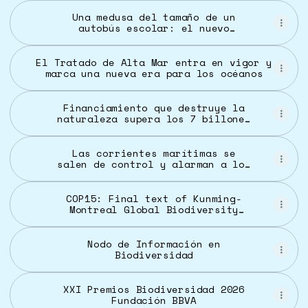
científicos
Una medusa del tamaño de un
autobús escolar: el nuevo
descubrimiento científico en el
Mar Argentino | EL PAÍS
Argentina
El Tratado de Alta Mar entra en vigor y
marca una nueva era para los océanos
Financiamiento que destruye la
naturaleza supera los 7 billones
de dólares al año: informe
global | Aristegui Noticias
Las corrientes marítimas se
salen de control y alarman a los
científicos: “Ni siquiera sé si
sorprendido es la palabra
correcta”
COP15: Final text of Kunming-
Montreal Global Biodiversity
Framework | Convention on
Biological Diversity
Nodo de Información en
Biodiversidad
XXI Premios Biodiversidad 2026
Fundación BBVA