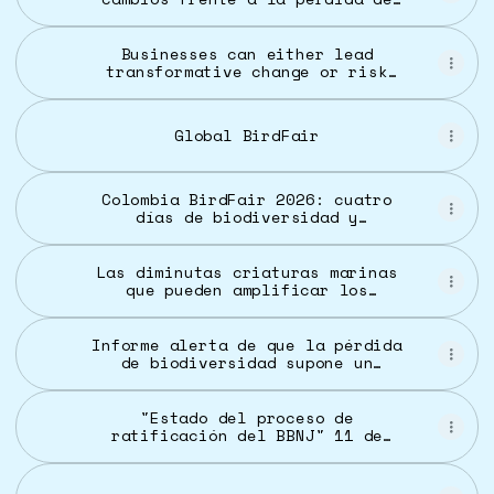
biodiversidad o arriesgarse a
desaparecer
Businesses can either lead
transformative change or risk
extinction: IPBES | EurekAlert!
Global BirdFair
Colombia BirdFair 2026: cuatro
días de biodiversidad y
experiencias en Cali - TuBarco
Noticias
Las diminutas criaturas marinas
que pueden amplificar los
efectos del cambio climático en
los océanos
Informe alerta de que la pérdida
de biodiversidad supone un
riesgo para la economía - Mundo
- ABC Color
"Estado del proceso de
ratificación del BBNJ" 11 de
Febrero 2026