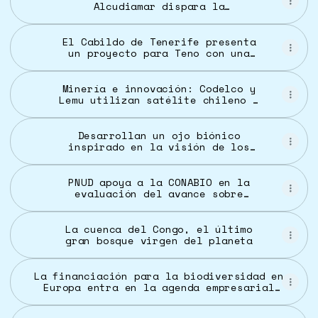
Alcudiamar dispara la
biodiversidad del puerto de
Alcúdia en solo diez meses
El Cabildo de Tenerife presenta
un proyecto para Teno con una
inversión de 570.000 euros
Minería e innovación: Codelco y
Lemu utilizan satélite chileno e
IA para monitorear la
biodiversidad
Desarrollan un ojo biónico
inspirado en la visión de los
insectos
PNUD apoya a la CONABIO en la
evaluación del avance sobre
biodiversidad hacia el
cumplimiento del marco mundial
de biodiversidad Kunming-
La cuenca del Congo, el último
Montreal y el Séptimo informe
gran bosque virgen del planeta
nacional de México ante el CDB |
Programa De Las Naciones Unidas
Para El Desarrollo
La financiación para la biodiversidad en
Europa entra en la agenda empresarial
ante un riesgo económico creciente |
RETEMA