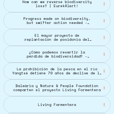
How can we reverse biodiversity
loss? | EurekAlert!
Progress made on biodiversity,
but swifter action needed -
Environment
El mayor proyecto de
replantación de posidonia del
Mediterráneo recupera tres
hectáreas marinas | ATRESMEDIA
¿Cómo podemos revertir la
pérdida de biodiversidad? -
Actualidad - Universidad de
Barcelona
La prohibición de la pesca en el río
Yangtsé detiene 70 años de declive de la
biodiversidad de agua dulce |
EurekAlert!
Baleària y Nature & People Foundation
comparten el proyecto Living Formentera
Living Formentera