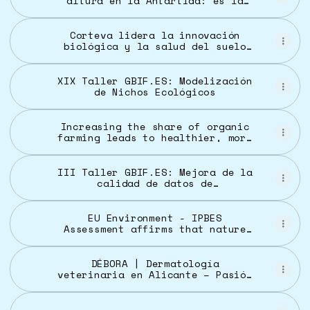
altura en la Antártida: es la
prueba de que existe un mundo
subterráneo oculto bajo el hielo
desde hace 175 millones de años
Corteva lidera la innovación
biológica y la salud del suelo
para lograr una agricultura más
sostenible - Phytoma
XIX Taller GBIF.ES: Modelización
de Nichos Ecológicos
Increasing the share of organic
farming leads to healthier, more
diverse soils, international
study finds
III Taller GBIF.ES: Mejora de la
calidad de datos de
biodiversidad
EU Environment - IPBES
Assessment affirms that nature
loss is a systemic business risk
DÉBORA | Dermatología
veterinaria en Alicante – Pasión
por la salud de tu mascota.
Dermatología veterinaria
especializada, llevada a ti en