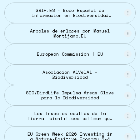
GBIF.ES - Nodo Español de
Información en Biodiversidad
CSIC
Árboles de enlaces por Manuel
Montijano.EU
European Commission | EU
Asociación AlVelAl -
Biodiversidad
SEO/BirdLife Impulsa Áreas Clave
para la Biodiversidad
Los insectos ocultos de la
Tierra: científicos estiman que
puede haber 20 millones de
especies, el triple de lo que se
creía | Clima y Medio Ambiente |
EU Green Week 2026 Investing in
EL PAÍS
a Nature-Positive Economy 3-4