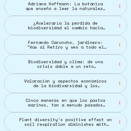
Adriana Hoffmann: La botánica
que enseñó a leer la naturaleza
y defender su biodiversidad
¿Aceleraría la pérdida de
biodiversidad el cambio hacia
una mayor producción de
proteínas terrestres? Un estudio
reciente afirma que sí. -
Fernando Caruncho, jardinero:
Responsible Seafood Advocate
"Vas al Retiro y ves a todo el
mundo corriendo, destrozándose
las rodillas. No se han parado a
contemplar el milagro que ocurre
Biodiversidad y clima: de una
frente a nosotros" | encodeEuro
crisis doble a un reto
| Telva
compartido | CREAF
Valoración y aspectos económicos
de la biodiversidad y los
servicios ecosistémicos
Cinco maneras en que los pastos
marinos, tan a menudo pasados
por alto, impulsan la
biodiversidad
Plant diversity’s positive effect on
soil respiration diminishes with
increasing productivity in global