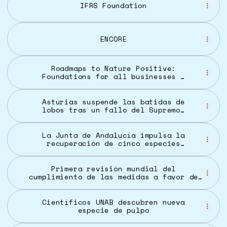
IFRS Foundation
ENCORE
Roadmaps to Nature Positive:
Foundations for all businesses |
WBCSD
Asturias suspende las batidas de
lobos tras un fallo del Supremo,
con 31 ejemplares ya muertos |
Clima y Medio Ambiente | EL PAÍS
La Junta de Andalucía impulsa la
recuperación de cinco especies
de flora en peligro en las
montañas de Andalucía
Primera revisión mundial del
cumplimiento de las medidas a favor de
biodiversidad
Científicos UNAB descubren nueva
especie de pulpo