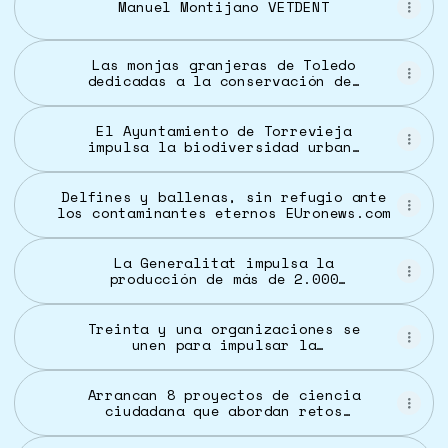
Manuel Montijano VETDENT
cualquier rincón de Alicante y
alrededores.
Las monjas granjeras de Toledo
dedicadas a la conservación del
conejo gigante español: “Es muy
gratificante” | España | EL PAÍS
El Ayuntamiento de Torrevieja
impulsa la biodiversidad urbana
con la instalación de
nidales para vencejos y avión
común
Delfines y ballenas, sin refugio ante
los contaminantes eternos EUronews.com
La Generalitat impulsa la
producción de más de 2.000
plantas esenciales para la
supervivencia de una mariposa
vulnerable
Treinta y una organizaciones se
unen para impulsar la
restauración de la naturaleza en
España - EFEverde
Arrancan 8 proyectos de ciencia
ciudadana que abordan retos
ambientales y sociales de
Andalucía - Cibersur.com