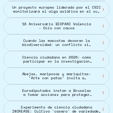
Indonesia... Pero no todo está
perdido
Un proyecto europeo liderado por el CSIC
monitorizará el alga asiática en el sur
peninsular | Consejo Superior de
Investigaciones Científicas
18 Aniversario BIOPARC Valencia
- Ocio con causa
Cuando las mascotas devoran la
biodiversidad: un conflicto sin
regular en la Unión Europea
Ciencia ciudadana en 2026: cómo
participar en la investigación
científica sin ser científico
Abejas, mariposas y mariquitas:
‘Arte con patas’ invita a
descubrir la biodiversidad del
huerto del MIC – Quito Informa
Eurodiputados instan a Bruselas
a tomar acciones para proteger
especies sensibles y controlar
la propagación de especies
invasoras
Experimento de ciencia ciudadana
INCREASE: Cultivo 'casero' de variedades