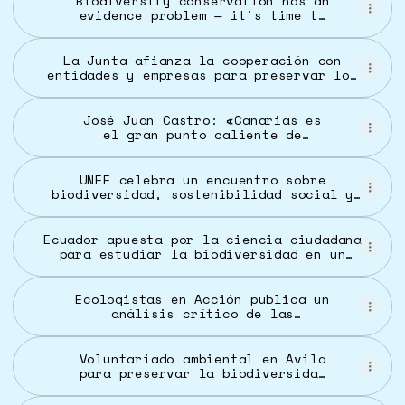
Biodiversity conservation has an
evidence problem — it’s time to
fix it
La Junta afianza la cooperación con
entidades y empresas para preservar los
humedales andaluces
José Juan Castro: «Canarias es
el gran punto caliente de
biodiversidad marina de Europa»
UNEF celebra un encuentro sobre
biodiversidad, sostenibilidad social y
reciclaje de las plantas fotovoltaicas
Ecuador apuesta por la ciencia ciudadana
para estudiar la biodiversidad en un
parque
Ecologistas en Acción publica un
análisis crítico de las
políticas de biodiversidad
españolas y europeas •
Ecologistas en Acción
Voluntariado ambiental en Avila
para preservar la biodiversidad
urbana | Ávilared | Noticias de
Ávila