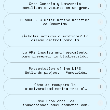
Gran Canaria y Lanzarote
movilizan a vecinos en un gran
laboratorio ciudadano
PHAROS - Cluster Marino Marítimo
de Canarias
¿Árboles nativos o exóticos? Un
dilema central para la
biodiversidad y los medios de
vida - CIFOR-ICRAF Forests News
La APB impulsa una herramienta
para preservar la biodiversidad
marina del puerto de Mahón
Presentation of the LIFE
Wetlands project - Fundación
Biodiversidad
Cómo se recuperó la
biodiversidad marina tras el
devastador impacto de un
asteroide hace 66 millones de
años - Infobae
Hace unos años las
inundaciones casi acabaron con
estos orangutanes de