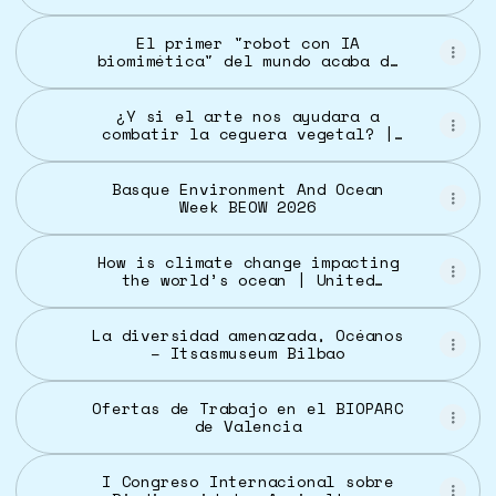
El primer "robot con IA
biomimética" del mundo acaba de
salir del valle inquietante, y
sí, es súper espeluznante |
TechRadar
¿Y si el arte nos ayudara a
combatir la ceguera vegetal? |
CREAF
Basque Environment And Ocean
Week BEOW 2026
How is climate change impacting
the world’s ocean | United
Nations
La diversidad amenazada, Océanos
– Itsasmuseum Bilbao
Ofertas de Trabajo en el BIOPARC
de Valencia
I Congreso Internacional sobre