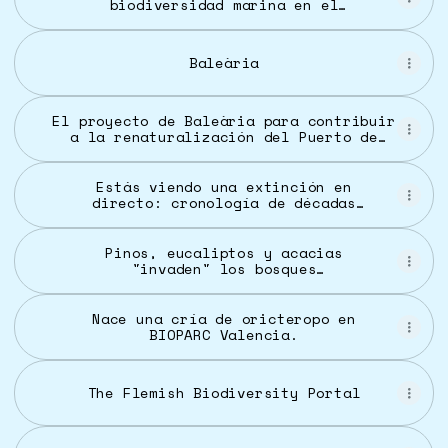
biodiversidad marina en el
Puerto de Dénia con
microarrecifes biomiméticos -
IndustriAmbiente
Baleària
El proyecto de Baleària para contribuir
a la renaturalización del Puerto de
Dénia recupera hasta 30 especies marinas
autóctonas
Estás viendo una extinción en
directo: cronología de décadas
de evidencia científica ignorada
Pinos, eucaliptos y acacias
"invaden" los bosques
mediterráneos y amenazan su
futuro
Nace una cría de oricteropo en
BIOPARC Valencia.
The Flemish Biodiversity Portal