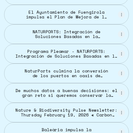
EL PAÍS Chile
El Ayuntamiento de Fuengirola
impulsa el Plan de Mejora de la
Biodiversidad Urbana para hacer
de Fuengirola una ciudad más
sostenible y saludable
NATURPORTS: Integración de
Soluciones Basadas en la
Naturaleza en la Restauración de
Ecosistemas Portuarios -
Fundación Biodiversidad
Programa Pleamar - NATURPORTS:
Integración de Soluciones Basadas en la
Naturaleza en la Restauración de
Ecosistemas Portuarios
NaturPorts culmina la conversión
de los puertos en oasis de
biodiversidad marina | El Canal
Marítimo y Logístico
De muchos datos a buenas decisiones: el
gran reto si queremos conservar la
biodiversidad en Europa | CREAF
Nature & Biodiversity Pulse Newsletter:
Thursday February 19, 2026 « Carbon
Pulse
Baleària impulsa la