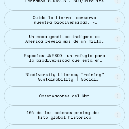
Lanzamos SENAVES - SEO/BirdLife
Cuida la tierra, conserva
nuestra biodiversidad. -
Campañas - Ministerio del
Ambiente - Plataforma del Estado
Peruano
Un mapa genético indígena de
América revela más de un millón
de variantes
Espacios UNESCO, un refugio para
la biodiversidad que está en
peligro - EFE Verde
Biodiversity Literacy Training™
| Sustainability | Social
Responsibility and
Sustainability
Observadores del Mar
10% de los océanos protegidos:
hito global histórico