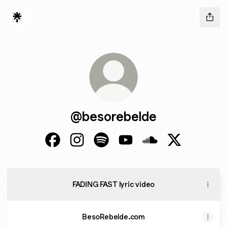
@besorebelde
@besorebelde Facebook
@besorebelde Instagram
@besorebelde Spotify
@besorebelde YouTube
@besorebelde Sou
@besorebeld
FADING FAST lyric video
BesoRebelde.com