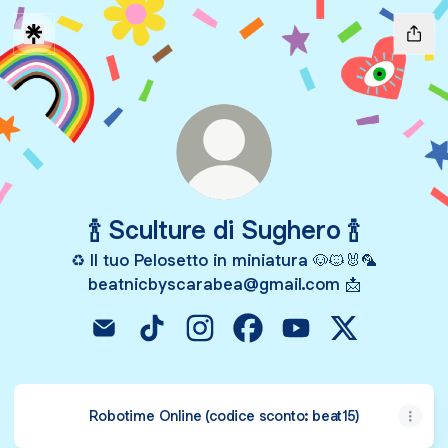
🍾 Sculture di Sughero 🍾
♻️ Il tuo Pelosetto in miniatura 🐶🐱🐰🦜
beatnicbyscarabea@gmail.com 📩
🍾 Sculture di Sughero 🍾 Email
🍾 Sculture di Sughero 🍾 TikTok
🍾 Sculture di Sughero 🍾 Instagr
🍾 Sculture di Sughero 🍾 
🍾 Sculture di Sughe
🍾 Sculture di
Robotime Online (codice sconto: beat15)