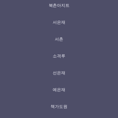
북촌아지트
서은재
서촌
소격루
선은재
예은재
책가도원