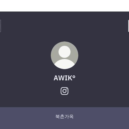
AWIK°
AWIK° Instagram
북촌가옥