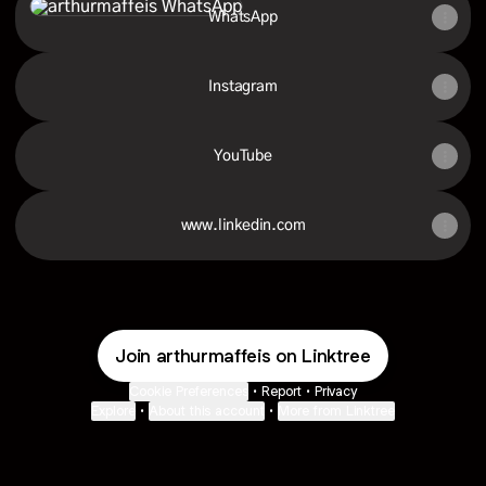
WhatsApp
Instagram
YouTube
www.linkedin.com
Join arthurmaffeis on Linktree
Cookie Preferences
•
Report
•
Privacy
Explore
•
About this account
•
More from Linktree