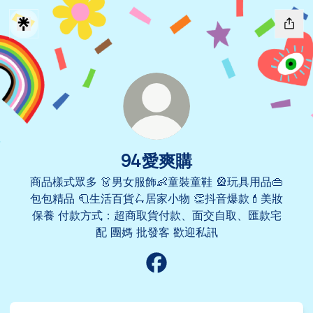
94愛爽購
商品樣式眾多 👗男女服飾👶童裝童鞋 🎡玩具用品👜
包包精品 🧻生活百貨🛴居家小物 👏抖音爆款💄美妝
保養 付款方式：超商取貨付款、面交自取、匯款宅
配 團媽 批發客 歡迎私訊
94愛爽購 Facebook