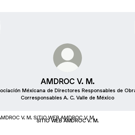
AMDROC V. M.
ociación Méxicana de Directores Responsables de Obr
Corresponsables A. C. Valle de México
O WEB AMDROC V. M.
SITIO WEB AMDROC V. M.
E A AMDROC V. M.