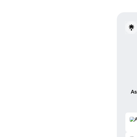
As
SITI
UNET