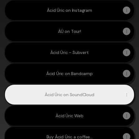
Àcid Úric on Instagram
ÀÚ on Tour!
Àcid Úric - Subvert
Àcid Úric on Bandcamp
Àcid Úric on SoundCloud
Àcid Úric Web
Buy Àcid Úric a coffee...