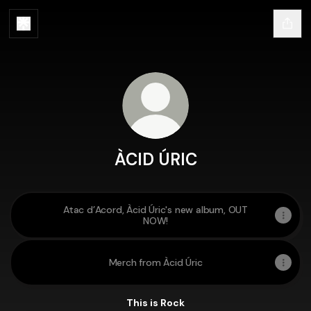
ÀCID ÚRIC
Atac d’Acord, Àcid Úric's new album, OUT
NOW!
Merch from Àcid Úric
This is Rock