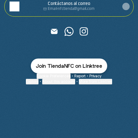
Contáctanos al correo
Email
·
nfctienda@gmail.com
Tienda NFC Email
Tienda NFC WhatsApp
Tienda NFC Instagram
Join TiendaNFC on Linktree
Cookie Preferences
•
Report
•
Privacy
Explore
•
About this account
•
More from Linktree